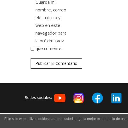
Guarda mi
nombre, correo
electrónico y
web en este
navegador para
la próxima vez
que comente.
Redes sociales:
Avi
Este sitio web utiliza cookies para que usted tenga la mejor experiencia de u